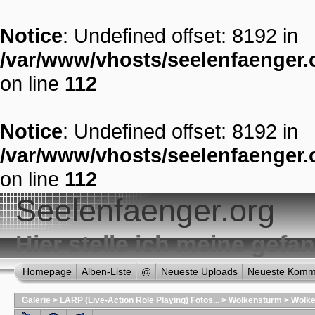
Notice
: Undefined offset: 8192 in
/var/www/vhosts/seelenfaenger.o
on line
112
Notice
: Undefined offset: 8192 in
/var/www/vhosts/seelenfaenger.o
on line
112
Seelenfaenger.org
Hier stelle ich meine gef
Homepage
Alben-Liste
@
Neueste Uploads
Neueste Komm
Galerie
>
LARP (Live-Action Role Playing) Fotos...
>
Wolkensturm
>
Wolke