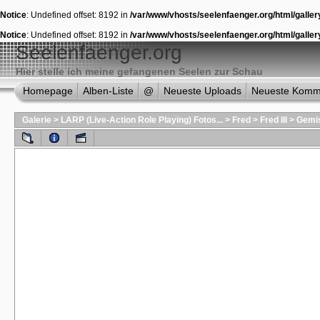
Notice
: Undefined offset: 8192 in
/var/www/vhosts/seelenfaenger.org/html/galler
Notice
: Undefined offset: 8192 in
/var/www/vhosts/seelenfaenger.org/html/galler
Seelenfaenger.org
Hier stelle ich meine gefangenen Seelen zur Schau
Homepage
Alben-Liste
@
Neueste Uploads
Neueste Komm
Galerie
>
LARP (Live-Action Role Playing) Fotos...
>
Fred
>
Fred III
>
Gemis