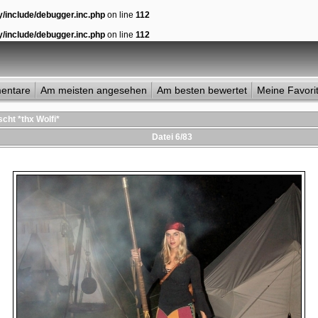
y/include/debugger.inc.php
on line
112
y/include/debugger.inc.php
on line
112
entare
Am meisten angesehen
Am besten bewertet
Meine Favori
cht *thx Wolfi*
Datei 6/83