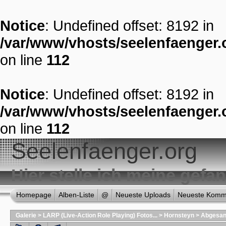
Notice
: Undefined offset: 8192 in
/var/www/vhosts/seelenfaenger.o
on line
112
Notice
: Undefined offset: 8192 in
/var/www/vhosts/seelenfaenger.o
on line
112
Seelenfaenger.org
Hier stelle ich meine gef
Homepage
Alben-Liste
@
Neueste Uploads
Neueste Komm
Galerie
>
LARP (Live-Action Role Playing) Fotos...
>
Hornsteyn
>
Abgesang