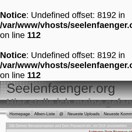
Notice
: Undefined offset: 8192 in
/var/www/vhosts/seelenfaenger.o
on line
112
Notice
: Undefined offset: 8192 in
/var/www/vhosts/seelenfaenger.o
on line
112
Seelenfaenger.org
Hier stelle ich meine gef
Homepage
Alben-Liste
@
Neueste Uploads
Neueste Komm
Gib Deinen Benutzernamen und Dein Passwort ein, um Dich anzumelden