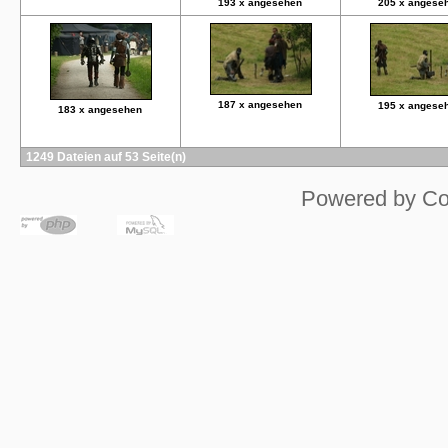
193 x angesehen
205 x angese
187 x angesehen
195 x angese
183 x angesehen
1249 Dateien auf 53 Seite(n)
Powered by
Co