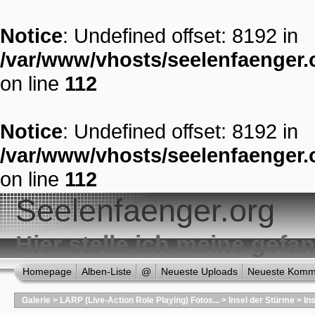
Notice
: Undefined offset: 8192 in
/var/www/vhosts/seelenfaenger.o
on line
112
Notice
: Undefined offset: 8192 in
/var/www/vhosts/seelenfaenger.o
on line
112
Seelenfaenger.org
Hier stelle ich meine gef
Homepage
Alben-Liste
@
Neueste Uploads
Neueste Komm
Galerie
>
LARP (Live-Action Role Playing) Fotos...
>
Insel der Stürme
>
In