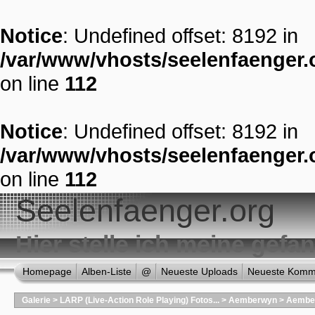
Notice
: Undefined offset: 8192 in
/var/www/vhosts/seelenfaenger.o
on line
112
Notice
: Undefined offset: 8192 in
/var/www/vhosts/seelenfaenger.o
on line
112
Seelenfaenger.org
Hier stelle ich meine gef
Homepage
Alben-Liste
@
Neueste Uploads
Neueste Komm
Galerie
>
LARP (Live-Action Role Playing) Fotos...
>
Aemberwyn
>
Aemberw