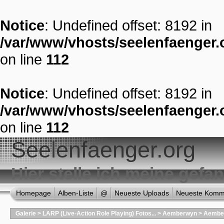
Notice
: Undefined offset: 8192 in
/var/www/vhosts/seelenfaenger.o
on line
112
Notice
: Undefined offset: 8192 in
/var/www/vhosts/seelenfaenger.o
on line
112
Seelenfaenger.org
Hier stelle ich meine gef
Homepage
Alben-Liste
@
Neueste Uploads
Neueste Komm
Galerie
>
LARP (Live-Action Role Playing) Fotos...
>
Aemberwyn
>
Aember