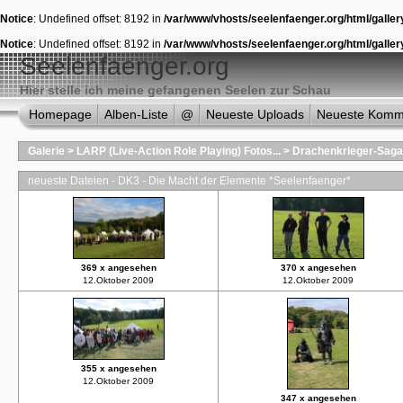
Notice
: Undefined offset: 8192 in
/var/www/vhosts/seelenfaenger.org/html/galler
Notice
: Undefined offset: 8192 in
/var/www/vhosts/seelenfaenger.org/html/galler
Seelenfaenger.org
Hier stelle ich meine gefangenen Seelen zur Schau
Homepage
Alben-Liste
@
Neueste Uploads
Neueste Komm
Galerie
>
LARP (Live-Action Role Playing) Fotos...
>
Drachenkrieger-Saga
neueste Dateien - DK3 - Die Macht der Elemente *Seelenfaenger*
369 x angesehen
370 x angesehen
12.Oktober 2009
12.Oktober 2009
355 x angesehen
12.Oktober 2009
347 x angesehen