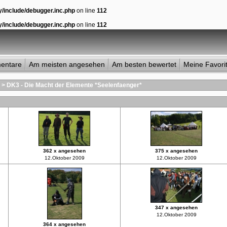
y/include/debugger.inc.php
on line
112
y/include/debugger.inc.php
on line
112
entare
Am meisten angesehen
Am besten bewertet
Meine Favori
>
DK3 - Die Macht der Elemente *Seelenfaenger*
362 x angesehen
375 x angesehen
12.Oktober 2009
12.Oktober 2009
347 x angesehen
12.Oktober 2009
364 x angesehen