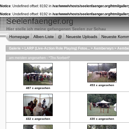
Notice
: Undefined offset: 8192 in
/var/www/vhosts/seelenfaenger.org/html/galler
Notice
: Undefined offset: 8192 in
/var/www/vhosts/seelenfaenger.org/html/galler
Seelenfaenger.org
Hier stelle ich meine gefangenen Seelen zur Schau
Homepage
Alben-Liste
@
Neueste Uploads
Neueste Komm
Galerie
>
LARP (Live-Action Role Playing) Fotos...
>
Aemberwyn
>
Aemberw
am meisten angesehen - *Thx Norbert*
453 x angesehen
487 x angesehen
432 x angesehen
430 x angesehen