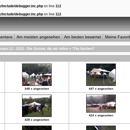
y/include/debugger.inc.php
on line
112
y/include/debugger.inc.php
on line
112
entare
Am meisten angesehen
Am besten bewertet
Meine Favori
yn 12 - 2022 - Die Geister, die wir riefen
>
*Thx Norbert*
448 x angesehen
447 x angesehen
424 x angesehen
428 x angesehen