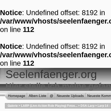
Notice
: Undefined offset: 8192 in
/var/www/vhosts/seelenfaenger.o
on line
112
Notice
: Undefined offset: 8192 in
/var/www/vhosts/seelenfaenger.o
on line
112
Seelenfaenger.org
Hier stelle ich meine gef
Homepage
Alben-Liste
@
Neueste Uploads
Neueste Komm
Galerie
>
LARP (Live-Action Role Playing) Fotos...
>
DSA-Larp
>
Larp 14 -