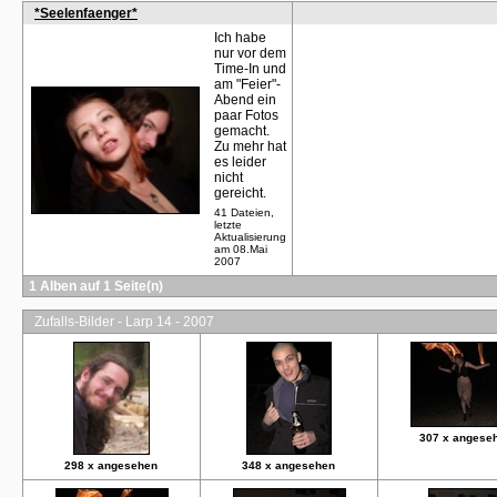
*Seelenfaenger*
Ich habe
nur vor dem
Time-In und
am "Feier"-
Abend ein
paar Fotos
gemacht.
Zu mehr hat
es leider
nicht
gereicht.
41 Dateien,
letzte
Aktualisierung
am 08.Mai
2007
1 Alben auf 1 Seite(n)
Zufalls-Bilder - Larp 14 - 2007
307 x angese
298 x angesehen
348 x angesehen