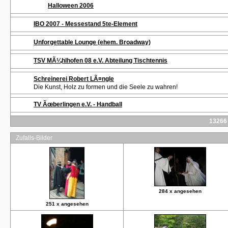
Halloween 2006
IBO 2007 - Messestand 5te-Element
Unforgettable Lounge (ehem. Broadway)
TSV MÃ¼hlhofen 08 e.V. Abteilung Tischtennis
Schreinerei Robert LÃ¤ngle
Die Kunst, Holz zu formen und die Seele zu wahren!
TV Ãœberlingen e.V. - Handball
13266
Zufalls-Bilder
284 x angesehen
251 x angesehen