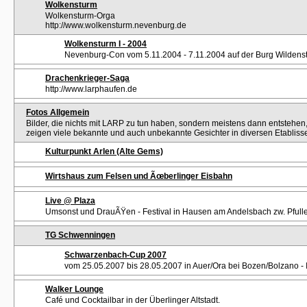
Wolkensturm
Wolkensturm-Orga
http://www.wolkensturm.nevenburg.de
Wolkensturm I - 2004
Nevenburg-Con vom 5.11.2004 - 7.11.2004 auf der Burg Wildenste
Drachenkrieger-Saga
http://www.larphaufen.de
Fotos Allgemein
Bilder, die nichts mit LARP zu tun haben, sondern meistens dann entsteh
zeigen viele bekannte und auch unbekannte Gesichter in diversen Etabliss
Kulturpunkt Arlen (Alte Gems)
Wirtshaus zum Felsen und Ãœberlinger Eisbahn
Live @ Plaza
Umsonst und DrauÃŸen - Festival in Hausen am Andelsbach zw. Pfull
TG Schwenningen
Schwarzenbach-Cup 2007
vom 25.05.2007 bis 28.05.2007 in Auer/Ora bei Bozen/Bolzano - I
Walker Lounge
Café und Cocktailbar in der Überlinger Altstadt.