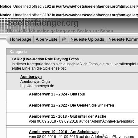
Notice
: Undefined offset: 8192 in
/var/www/vhosts/seelenfaenger.org/html/galler
Notice
: Undefined offset: 8192 in
/var/www/vhosts/seelenfaenger.org/html/galler
Seelenfaenger.org
Hier stelle ich meine gefangenen Seelen zur Schau
Homepage
Alben-Liste
@
Neueste Uploads
Neueste Komm
Kategorie
LARP (Live-Action Role Playing) Fotos...
In dieser Kategorie finden sich ausschließlich Fotos, die mit Liverollenspiel z
erster Linie an die Spieler selbst.
Aemberwyn
Aemberwyn-Orga
http://aemberwyn.de
Aemberwyn 13 - 2024 - Blutspur
Aemberwyn 12 - 2022 - Die Geister, die wir riefen
Aemberwyn 11 - 2018 - Glut unter der Asche
vom 06.09.2018 - 09.09.2018 auf der AdelmÃ¼hle/Ravensburg
Aemberwyn 10 - 2016 - Am Scheideweg
vom 08.09.2016 - 11.09.2016 auf der AdelmÃ¼hle/Ravensburg