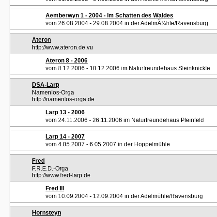
Aemberwyn 1 - 2004 - Im Schatten des Waldes
vom 26.08.2004 - 29.08.2004 in der AdelmÃ¼hle/Ravensburg
Ateron
http://www.ateron.de.vu
Ateron 8 - 2006
vom 8.12.2006 - 10.12.2006 im Naturfreundehaus Steinknickle
DSA-Larp
Namenlos-Orga
http://namenlos-orga.de
Larp 13 - 2006
vom 24.11.2006 - 26.11.2006 im Naturfreundehaus Pleinfeld
Larp 14 - 2007
vom 4.05.2007 - 6.05.2007 in der Hoppelmühle
Fred
F.R.E.D.-Orga
http://www.fred-larp.de
Fred III
vom 10.09.2004 - 12.09.2004 in der Adelmühle/Ravensburg
Hornsteyn