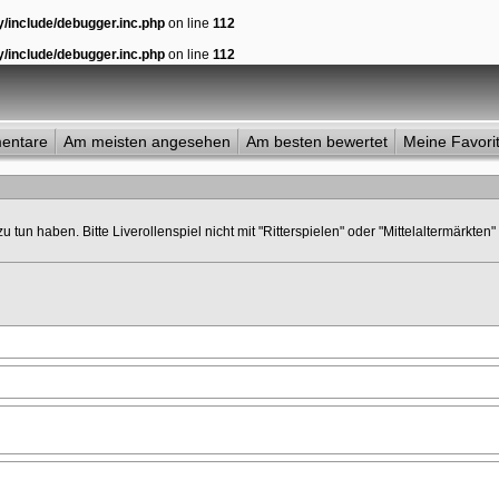
y/include/debugger.inc.php
on line
112
y/include/debugger.inc.php
on line
112
entare
Am meisten angesehen
Am besten bewertet
Meine Favori
u tun haben. Bitte Liverollenspiel nicht mit "Ritterspielen" oder "Mittelaltermärkten" 