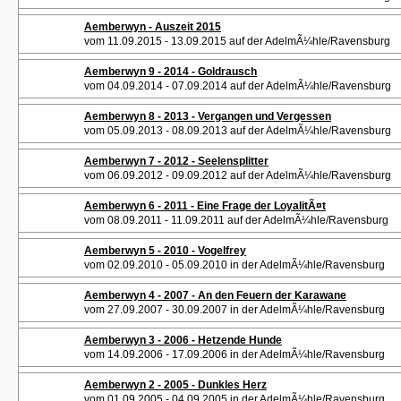
Aemberwyn - Auszeit 2015
vom 11.09.2015 - 13.09.2015 auf der AdelmÃ¼hle/Ravensburg
Aemberwyn 9 - 2014 - Goldrausch
vom 04.09.2014 - 07.09.2014 auf der AdelmÃ¼hle/Ravensburg
Aemberwyn 8 - 2013 - Vergangen und Vergessen
vom 05.09.2013 - 08.09.2013 auf der AdelmÃ¼hle/Ravensburg
Aemberwyn 7 - 2012 - Seelensplitter
vom 06.09.2012 - 09.09.2012 auf der AdelmÃ¼hle/Ravensburg
Aemberwyn 6 - 2011 - Eine Frage der LoyalitÃ¤t
vom 08.09.2011 - 11.09.2011 auf der AdelmÃ¼hle/Ravensburg
Aemberwyn 5 - 2010 - Vogelfrey
vom 02.09.2010 - 05.09.2010 in der AdelmÃ¼hle/Ravensburg
Aemberwyn 4 - 2007 - An den Feuern der Karawane
vom 27.09.2007 - 30.09.2007 in der AdelmÃ¼hle/Ravensburg
Aemberwyn 3 - 2006 - Hetzende Hunde
vom 14.09.2006 - 17.09.2006 in der AdelmÃ¼hle/Ravensburg
Aemberwyn 2 - 2005 - Dunkles Herz
vom 01.09.2005 - 04.09.2005 in der AdelmÃ¼hle/Ravensburg