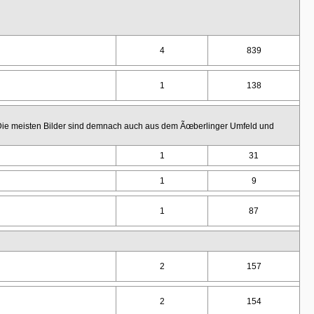
4
839
1
138
. Die meisten Bilder sind demnach auch aus dem Ãœberlinger Umfeld und
1
31
1
9
1
87
2
157
2
154