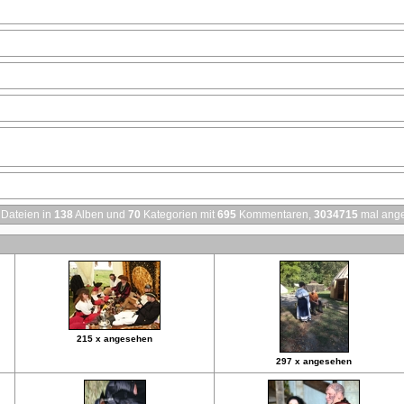
Dateien in
138
Alben und
70
Kategorien mit
695
Kommentaren,
3034715
mal ang
215 x angesehen
297 x angesehen