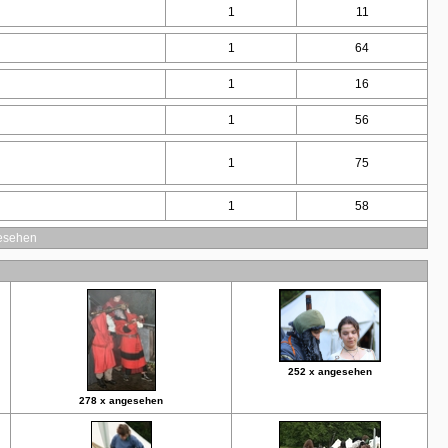
1
11
1
64
1
16
1
56
1
75
1
58
esehen
252 x angesehen
278 x angesehen