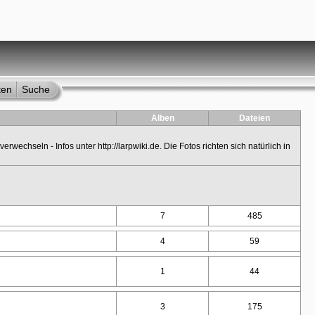
ten
Suche
Alben
Dateien
verwechseln - Infos unter http://larpwiki.de. Die Fotos richten sich natürlich in
7
485
4
59
1
44
3
175